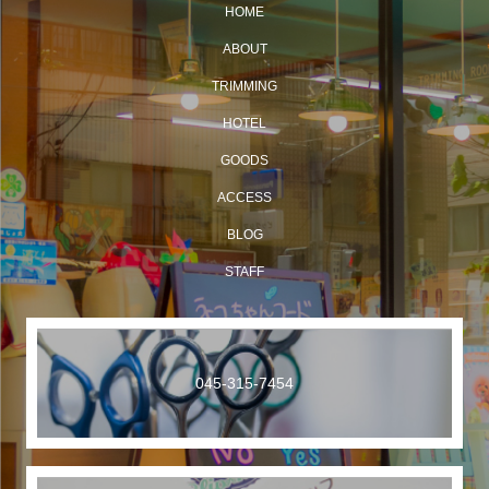
HOME
ABOUT
TRIMMING
HOTEL
GOODS
ACCESS
BLOG
STAFF
045-315-7454