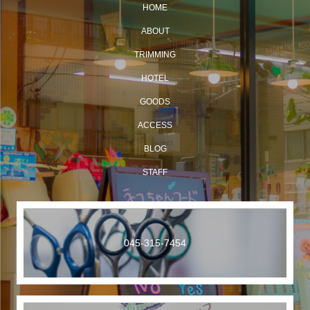
HOME
ABOUT
TRIMMING
HOTEL
GOODS
ACCESS
BLOG
STAFF
045-315-7454