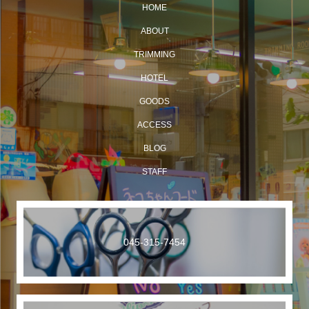
HOME
ABOUT
TRIMMING
HOTEL
GOODS
ACCESS
BLOG
STAFF
045-315-7454