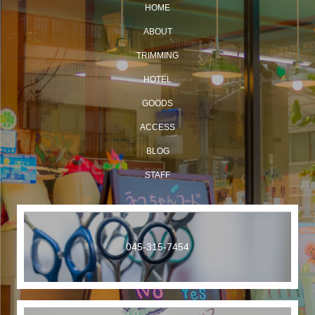
HOME
ABOUT
TRIMMING
HOTEL
GOODS
ACCESS
BLOG
STAFF
045-315-7454