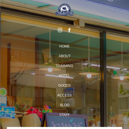
HOME
ABOUT
TRIMMING
HOTEL
GOODS
ACCESS
BLOG
STAFF