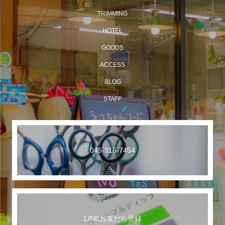
TRIMMING
HOTEL
GOODS
ACCESS
BLOG
STAFF
045-315-7454
LINEお友だち登録