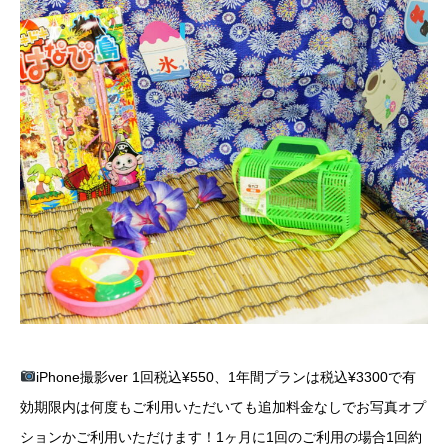
iPhone
撮影
ver 1
回税込
¥550
、
1
年間プランは税込
¥3300
で有
効期限内は何度もご利用いただいても追加料金なしでお写真オプ
ションかご利用いただけます！
1
ヶ月に
1
回のご利用の場合
1
回約