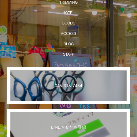
TRIMMING
HOTEL
GOODS
ACCESS
BLOG
STAFF
045-315-7454
LINEお友だち登録