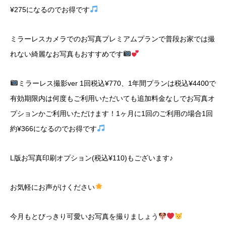
¥275
になるのでお得です
ミラーレスカメラでのお写真プレミアムプランで普段お家では撮
れない綺麗なお写真もおすすめです
ミラーレス撮影
ver 1
回税込
¥770
、
1
年間プランは税込
¥4400
で
有効期限内は何度もご利用いただいても追加料金なしでお写真オ
プションかご利用いただけます！
1
ヶ月に
1
回のご利用の場合
1
回
約
¥366
になるのでお得です
L
版お写真印刷オプション
(
税込
¥110)
もございます♪
お気軽にお声がけください
今月もとびっきり可愛いお写真を撮りましょう