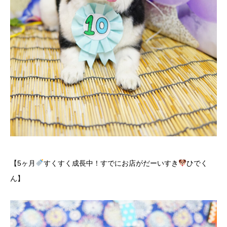
【5ヶ月
すくすく成長中！すでにお店がだーいすき
ひでく
ん】