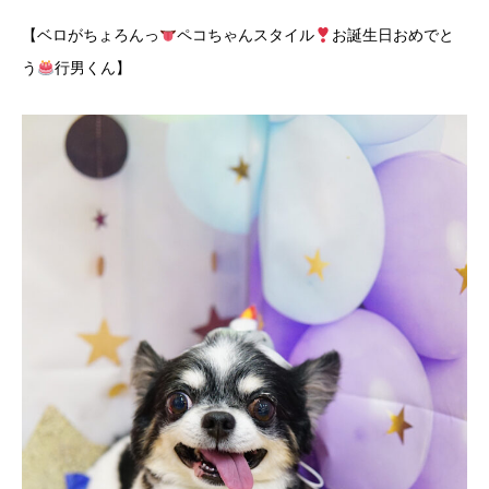
【ベロがちょろんっ
ペコちゃんスタイル
お誕生日おめでと
う
行男くん】