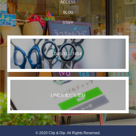
ACCESS
BLOG
STAFF
045-315-7454
LINEお友だち登録
© 2020 Clip & Dip. All Rights Reserved.